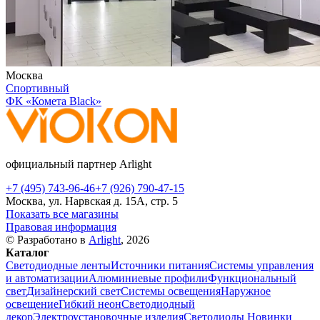
Москва
Спортивный
ФК «Комета Black»
официальный партнер Arlight
+7 (495) 743-96-46
+7 (926) 790-47-15
Москва, ул. Нарвская д. 15А, стр. 5
Показать все магазины
Правовая информация
© Разработано в
Arlight
, 2026
Каталог
Светодиодные ленты
Источники питания
Системы управления
и автоматизации
Алюминиевые профили
Функциональный
свет
Дизайнерский свет
Системы освещения
Наружное
освещение
Гибкий неон
Светодиодный
декор
Электроустановочные изделия
Светодиоды
Новинки