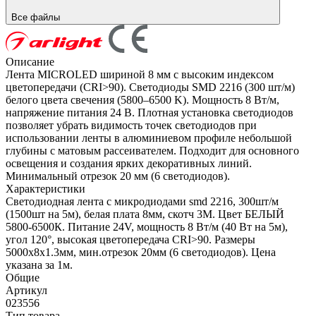
Все файлы
Описание
Лента MICROLED шириной 8 мм с высоким индексом
цветопередачи (CRI>90). Светодиоды SMD 2216 (300 шт/м)
белого цвета свечения (5800–6500 K). Мощность 8 Вт/м,
напряжение питания 24 В. Плотная установка светодиодов
позволяет убрать видимость точек светодиодов при
использовании ленты в алюминиевом профиле небольшой
глубины с матовым рассеивателем. Подходит для основного
освещения и создания ярких декоративных линий.
Минимальный отрезок 20 мм (6 светодиодов).
Характеристики
Светодиодная лента с микродиодами smd 2216, 300шт/м
(1500шт на 5м), белая плата 8мм, скотч 3М. Цвет БЕЛЫЙ
5800-6500К. Питание 24V, мощность 8 Вт/м (40 Вт на 5м),
угол 120°, высокая цветопередача CRI>90. Размеры
5000х8х1.3мм, мин.отрезок 20мм (6 светодиодов). Цена
указана за 1м.
Общие
Артикул
023556
Тип товара