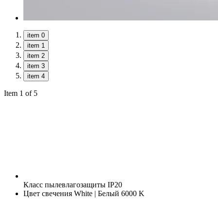
item 0
item 1
item 2
item 3
item 4
Item 1 of 5
Класс пылевлагозащиты
IP20
Цвет свечения
White | Белый 6000 K