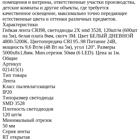
помещения и витрины, ответственные участки производства,
детские комнаты и другие объекты, где требуется
качественное освещение, максимально точно передающее
естественные цвета и оттенки различных предметов.
Характеристики
Гибкая лента CRI98, светодиоды 2X smd 3528, 120шт/м (600шт
на 5м), белая плата 8мм, скотч 3М. Цвет БЕЛЫЙ ДНЕВНОЙ
4800-5200K. Цветопередача CRI 95..98 Питание 24В,
мощность 9,6 Вт/м (48 Вт на 5м), угол 120°. Размеры
5000х8х1,8мм. Мин.отрезок 50мм (6 LED). Цена за 1м.
Общие
Артикул
021415(1)
Тип товара
Лента
Класс пылевлагозащиты
IP20
Типоразмер светодиода
SMD 3528
Плотность светодиодов
120 шт/м
Минимальный отрезок
50 мм
Серия ленты
RT открытая