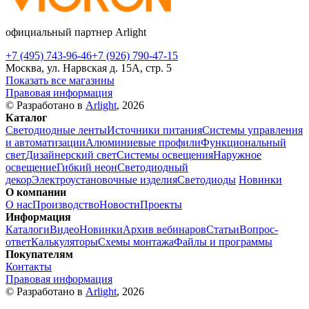
официальный партнер Arlight
+7 (495) 743-96-46
+7 (926) 790-47-15
Москва, ул. Нарвская д. 15А, стр. 5
Показать все магазины
Правовая информация
© Разработано в
Arlight
, 2026
Каталог
Светодиодные ленты
Источники питания
Системы управления
и автоматизации
Алюминиевые профили
Функциональный
свет
Дизайнерский свет
Системы освещения
Наружное
освещение
Гибкий неон
Светодиодный
декор
Электроустановочные изделия
Светодиоды
Новинки
О компании
О нас
Производство
Новости
Проекты
Информация
Каталоги
Видео
Новинки
Архив вебинаров
Статьи
Вопрос-
ответ
Калькуляторы
Схемы монтажа
Файлы и программы
Покупателям
Контакты
Правовая информация
© Разработано в
Arlight
, 2026