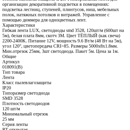
организации декоративной подсветки в помещениях:
подсветка лестниц, ступеней, плинтусов, ниш, мебельных
полок, натяжных потолков и витражей. Управление с
помощью диммера для одноцветных лент.
Характеристики
Гибкая лента LUX, светодиоды smd 3528, 120шт/м (600шт на
5м), белая плата 8мм, скотч 3М. Цвет ТЁПЛЫЙ (как свеча)
2200-2400K. Питание 12V, мощность 9.6 Вт/м (48 Вт на 5м),
угол 120°, цветопередача CRI>85. Размеры 5000х8x1.8мм.
Мин.отрезок 25мм, 3шт светодиода. Пакет 5м. Цена за 1м.
Общие
Артикул
018091(B)
Тип товара
Лента
Класс пылевлагозащиты
IP20
Типоразмер светодиода
SMD 3528
Плотность светодиодов
120 шт/м
Минимальный отрезок
25 мм
Серия ленты
RT открытая