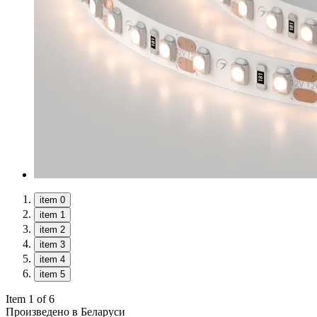
item 0
item 1
item 2
item 3
item 4
item 5
Item 1 of 6
Произведено в Беларуси