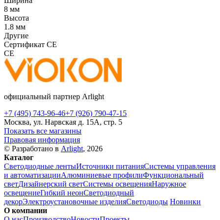
Ширина
8 мм
Высота
1.8 мм
Другие
Сертификат CE
CE
официальный партнер Arlight
+7 (495) 743-96-46
+7 (926) 790-47-15
Москва, ул. Нарвская д. 15А, стр. 5
Показать все магазины
Правовая информация
© Разработано в
Arlight
, 2026
Каталог
Светодиодные ленты
Источники питания
Системы управления
и автоматизации
Алюминиевые профили
Функциональный
свет
Дизайнерский свет
Системы освещения
Наружное
освещение
Гибкий неон
Светодиодный
декор
Электроустановочные изделия
Светодиоды
Новинки
О компании
О нас
Производство
Новости
Проекты