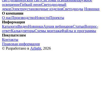
свет
Дизайнерский свет
Системы освещения
Наружное
освещение
Гибкий неон
Светодиодный
декор
Электроустановочные изделия
Светодиоды
Новинки
О компании
О нас
Производство
Новости
Проекты
Информация
Каталоги
Видео
Новинки
Архив вебинаров
Статьи
Вопрос-
ответ
Калькуляторы
Схемы монтажа
Файлы и программы
Покупателям
Контакты
Правовая информация
© Разработано в
Arlight
, 2026