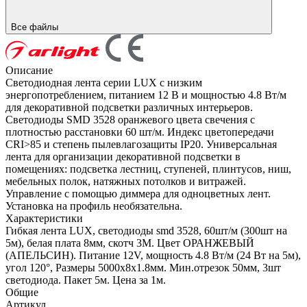
Все файлы
Описание
Светодиодная лента серии LUX с низким
энергопотреблением, питанием 12 В и мощностью 4.8 Вт/м
для декоративной подсветки различных интерьеров.
Светодиоды SMD 3528 оранжевого цвета свечения с
плотностью расстановки 60 шт/м. Индекс цветопередачи
CRI>85 и степень пылевлагозащиты IP20. Универсальная
лента для организации декоративной подсветки в
помещениях: подсветка лестниц, ступеней, плинтусов, ниш,
мебельных полок, натяжных потолков и витражей.
Управление с помощью диммера для одноцветных лент.
Установка на профиль необязательна.
Характеристики
Гибкая лента LUX, светодиоды smd 3528, 60шт/м (300шт на
5м), белая плата 8мм, скотч 3М. Цвет ОРАНЖЕВЫЙ
(АПЕЛЬСИН). Питание 12V, мощность 4.8 Вт/м (24 Вт на 5м),
угол 120°, Размеры 5000х8x1.8мм. Мин.отрезок 50мм, 3шт
светодиода. Пакет 5м. Цена за 1м.
Общие
Артикул