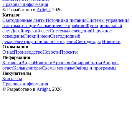
Правовая информация
© Разработано в
Arlight
, 2026
Каталог
Светодиодные ленты
Источники питания
Системы управления
и автоматизации
Алюминиевые профили
Функциональный
свет
Дизайнерский свет
Системы освещения
Наружное
освещение
Гибкий неон
Светодиодный
декор
Электроустановочные изделия
Светодиоды
Новинки
О компании
О нас
Производство
Новости
Проекты
Информация
Каталоги
Видео
Новинки
Архив вебинаров
Статьи
Вопрос-
ответ
Калькуляторы
Схемы монтажа
Файлы и программы
Покупателям
Контакты
Правовая информация
© Разработано в
Arlight
, 2026