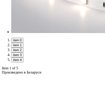
item 0
item 1
item 2
item 3
item 4
Item 1 of 5
Произведено в Беларуси