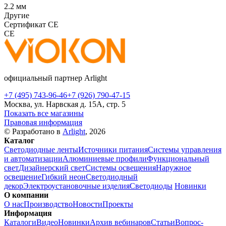
2.2 мм
Другие
Сертификат CE
CE
официальный партнер Arlight
+7 (495) 743-96-46
+7 (926) 790-47-15
Москва, ул. Нарвская д. 15А, стр. 5
Показать все магазины
Правовая информация
© Разработано в
Arlight
, 2026
Каталог
Светодиодные ленты
Источники питания
Системы управления
и автоматизации
Алюминиевые профили
Функциональный
свет
Дизайнерский свет
Системы освещения
Наружное
освещение
Гибкий неон
Светодиодный
декор
Электроустановочные изделия
Светодиоды
Новинки
О компании
О нас
Производство
Новости
Проекты
Информация
Каталоги
Видео
Новинки
Архив вебинаров
Статьи
Вопрос-