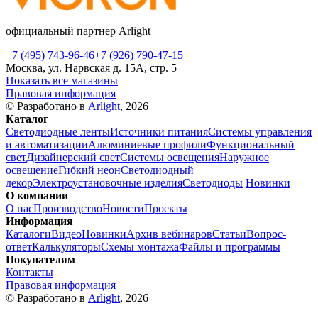
официальный партнер Arlight
+7 (495) 743-96-46
+7 (926) 790-47-15
Москва, ул. Нарвская д. 15А, стр. 5
Показать все магазины
Правовая информация
© Разработано в
Arlight
, 2026
Каталог
Светодиодные ленты
Источники питания
Системы управления
и автоматизации
Алюминиевые профили
Функциональный
свет
Дизайнерский свет
Системы освещения
Наружное
освещение
Гибкий неон
Светодиодный
декор
Электроустановочные изделия
Светодиоды
Новинки
О компании
О нас
Производство
Новости
Проекты
Информация
Каталоги
Видео
Новинки
Архив вебинаров
Статьи
Вопрос-
ответ
Калькуляторы
Схемы монтажа
Файлы и программы
Покупателям
Контакты
Правовая информация
© Разработано в
Arlight
, 2026