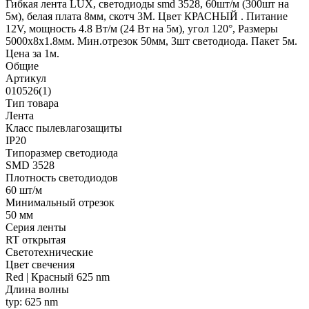
Гибкая лента LUX, светодиоды smd 3528, 60шт/м (300шт на
5м), белая плата 8мм, скотч 3М. Цвет КРАСНЫЙ . Питание
12V, мощность 4.8 Вт/м (24 Вт на 5м), угол 120°, Размеры
5000х8x1.8мм. Мин.отрезок 50мм, 3шт светодиода. Пакет 5м.
Цена за 1м.
Общие
Артикул
010526(1)
Тип товара
Лента
Класс пылевлагозащиты
IP20
Типоразмер светодиода
SMD 3528
Плотность светодиодов
60 шт/м
Минимальный отрезок
50 мм
Серия ленты
RT открытая
Светотехнические
Цвет свечения
Red | Красный 625 nm
Длина волны
typ: 625 nm