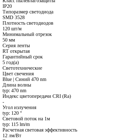
Класс пылевлагозащиты
IP20
Типоразмер светодиода
SMD 3528
Плотность светодиодов
120 шт/м
Минимальный отрезок
50 мм
Серия ленты
RT открытая
Гарантийный срок
5 год(а)
Светотехнические
Цвет свечения
Blue | Синий 470 nm
Длина волны
typ: 470 nm
Индекс цветопередачи CRI (Ra)
-
Угол излучения
typ: 120 °
Световой поток на 1м
typ: 115 lm/m
Расчетная световая эффективность
12 лм/Вт