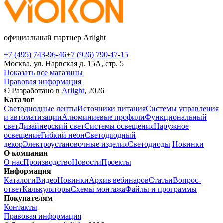
официальный партнер Arlight
+7 (495) 743-96-46
+7 (926) 790-47-15
Москва, ул. Нарвская д. 15А, стр. 5
Показать все магазины
Правовая информация
© Разработано в
Arlight
, 2026
Каталог
Светодиодные ленты
Источники питания
Системы управления
и автоматизации
Алюминиевые профили
Функциональный
свет
Дизайнерский свет
Системы освещения
Наружное
освещение
Гибкий неон
Светодиодный
декор
Электроустановочные изделия
Светодиоды
Новинки
О компании
О нас
Производство
Новости
Проекты
Информация
Каталоги
Видео
Новинки
Архив вебинаров
Статьи
Вопрос-
ответ
Калькуляторы
Схемы монтажа
Файлы и программы
Покупателям
Контакты
Правовая информация