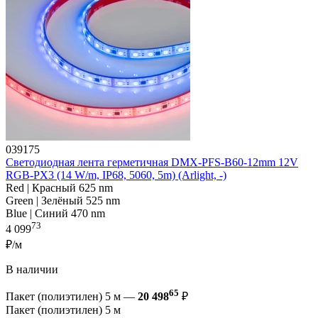
039175
Светодиодная лента герметичная DMX-PFS-B60-12mm 12V
RGB-PX3 (14 W/m, IP68, 5060, 5m) (Arlight, -)
Red | Красный 625 nm
Green | Зелёный 525 nm
Blue | Синий 470 nm
73
4 099
₽/м
В наличии
65
Пакет (полиэтилен) 5 м —
20 498
₽
Пакет (полиэтилен) 5 м