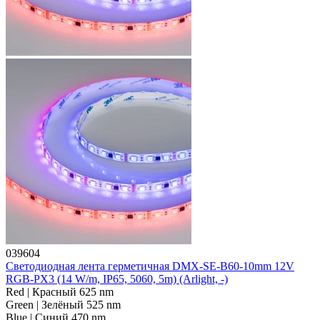
039604
Светодиодная лента герметичная DMX-SE-B60-10mm 12V
RGB-PX3 (14 W/m, IP65, 5060, 5m) (Arlight, -)
Red | Красный 625 nm
Green | Зелёный 525 nm
Blue | Синий 470 nm