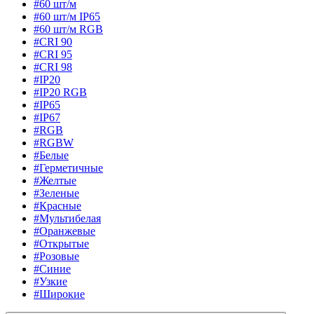
#60 шт/м
#60 шт/м IP65
#60 шт/м RGB
#CRI 90
#CRI 95
#CRI 98
#IP20
#IP20 RGB
#IP65
#IP67
#RGB
#RGBW
#Белые
#Герметичные
#Желтые
#Зеленые
#Красные
#Мультибелая
#Оранжевые
#Открытые
#Розовые
#Синие
#Узкие
#Широкие