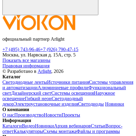
официальный партнер Arlight
+7 (495) 743-96-46
+7 (926) 790-47-15
Москва, ул. Нарвская д. 15А, стр. 5
Показать все магазины
Правовая информация
© Разработано в
Arlight
, 2026
Каталог
Светодиодные ленты
Источники питания
Системы управления
и автоматизации
Алюминиевые профили
Функциональный
свет
Дизайнерский свет
Системы освещения
Наружное
освещение
Гибкий неон
Светодиодный
декор
Электроустановочные изделия
Светодиоды
Новинки
О компании
О нас
Производство
Новости
Проекты
Информация
Каталоги
Видео
Новинки
Архив вебинаров
Статьи
Вопрос-
ответ
Калькуляторы
Схемы монтажа
Файлы и программы