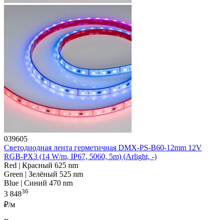
039605
Светодиодная лента герметичная DMX-PS-B60-12mm 12V
RGB-PX3 (14 W/m, IP67, 5060, 5m) (Arlight, -)
Red | Красный 625 nm
Green | Зелёный 525 nm
Blue | Синий 470 nm
36
3 848
₽/м