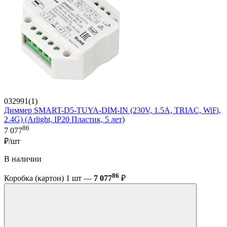
032991(1)
Диммер SMART-D5-TUYA-DIM-IN (230V, 1.5A, TRIAC, WiFi,
2.4G) (Arlight, IP20 Пластик, 5 лет)
86
7 077
₽/шт
В наличии
86
Коробка (картон) 1 шт —
7 077
₽