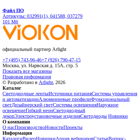
Файл ПО
Артикулы: 032991(1), 041588, 037279
101 Мб
официальный партнер Arlight
+7 (495) 743-96-46
+7 (926) 790-47-15
Москва, ул. Нарвская д. 15А, стр. 5
Показать все магазины
Правовая информация
© Разработано в
Arlight
, 2026
Каталог
Светодиодные ленты
Источники питания
Системы управления
и автоматизации
Алюминиевые профили
Функциональный
свет
Дизайнерский свет
Системы освещения
Наружное
освещение
Гибкий неон
Светодиодный
декор
Электроустановочные изделия
Светодиоды
Новинки
О компании
О нас
Производство
Новости
Проекты
Информация
Каталоги
Видео
Новинки
Архив вебинаров
Статьи
Вопрос-