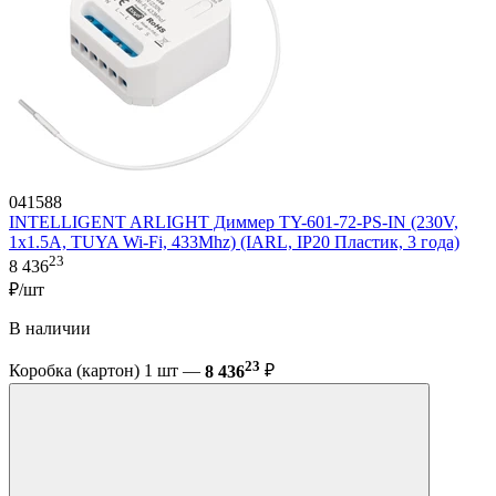
041588
INTELLIGENT ARLIGHT Диммер TY-601-72-PS-IN (230V,
1x1.5A, TUYA Wi-Fi, 433Mhz) (IARL, IP20 Пластик, 3 года)
23
8 436
₽/шт
В наличии
23
Коробка (картон) 1 шт —
8 436
₽