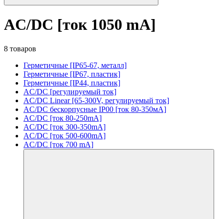
AC/DC [ток 1050 mA]
8 товаров
Герметичные [IP65-67, металл]
Герметичные [IP67, пластик]
Герметичные [IP44, пластик]
AC/DC [регулируемый ток]
AC/DC Linear [65-300V, регулируемый ток]
AC/DC бескорпусные IP00 [ток 80-350мА]
AC/DC [ток 80-250mA]
AC/DC [ток 300-350mA]
AC/DC [ток 500-600mA]
AC/DC [ток 700 mA]