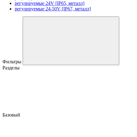
регулируемые 24V [IP65, металл]
регулируемые 24-50V [IP67, металл]
Фильтры
Разделы
Базовый