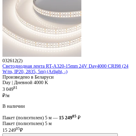
032612(2)
Светодиодная лента RT-A320-15mm 24V Day4000 CRI98 (24
W/m, IP20, 2835, 5m) (Arlight, -)
Произведено в Беларуси
Day | Дневной 4000 K
81
3 049
₽/м
В наличии
05
Пакет (полиэтилен) 5 м —
15 249
₽
Пакет (полиэтилен) 5 м
05
15 249
₽