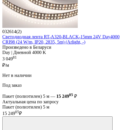
032614(2)
Светодиодная лента RT-A320-BLACK-15mm 24V Day4000
CRI98 (24 W/m, IP20, 2835, 5m) (Arlight, -)
Произведено в Беларуси
Day | Дневной 4000 K
81
3 049
₽/м
Нет в наличии
Под заказ
05
Пакет (полиэтилен) 5 м —
15 249
₽
Актуальная цена по запросу
Пакет (полиэтилен) 5 м
05
15 249
₽